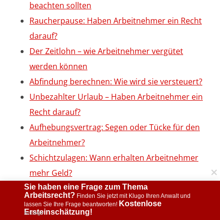
beachten sollten
Raucherpause: Haben Arbeitnehmer ein Recht
darauf?
Der Zeitlohn – wie Arbeitnehmer vergütet
werden können
Abfindung berechnen: Wie wird sie versteuert?
Unbezahlter Urlaub – Haben Arbeitnehmer ein
Recht darauf?
Aufhebungsvertrag: Segen oder Tücke für den
Arbeitnehmer?
Schichtzulagen: Wann erhalten Arbeitnehmer
mehr Geld?
Mündliche Kündigung durch Arbeitnehmer – ist
Sie haben eine Frage zum Thema 
Arbeitsrecht?
 Finden Sie jetzt mit Klugo Ihren Anwalt und 
sie wirksam?
Kostenlose 
lassen Sie Ihre Frage beantworten! 
Ersteinschätzung!
Anzeige