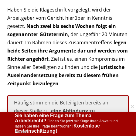
Haben Sie die Klageschrift vorgelegt, wird der
Arbeitgeber vom Gericht hierüber in Kenntnis
gesetzt.
Nach zwei bis sechs Wochen folgt ein
sogenannter Gütetermin
, der ungefähr 20 Minuten
dauert. Im Rahmen dieses Zusammentreffens
legen
beide Seiten ihre Argumente dar und werden vom
Richter angehört
. Ziel ist es, einen Kompromiss im
Sinne aller Beteiligten zu finden und die
juristische
Auseinandersetzung bereits zu diesem frühen
Zeitpunkt beizulegen
.
Häufig stimmen die Beteiligten bereits an
dieser Stelle zu,
eine Abfindung zu
Sie haben eine Frage zum Thema 
akzeptieren und die Sache damit ruhen zu
Arbeitsrecht?
 Finden Sie jetzt mit Klugo Ihren Anwalt und 
Kostenlose 
lassen
. Denn: So lange noch kein
lassen Sie Ihre Frage beantworten! 
Ersteinschätzung!
Anzeige
Kammertermin stattfand, können dem