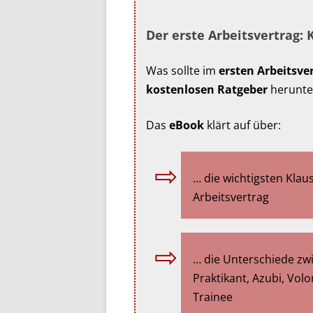
Der erste Arbeitsvertrag:
Was sollte im
ersten Arbeitsve
kostenlosen Ratgeber
herunte
Das
eBook
klärt auf über:
… die wichtigsten Klau
Arbeitsvertrag
… die Unterschiede zw
Praktikant, Azubi, Vol
Trainee