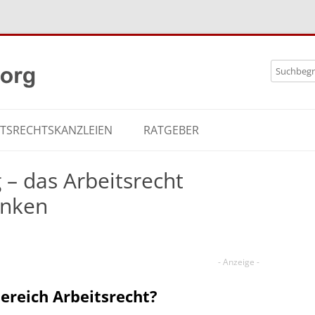
Zum
Search
Inhalt
for:
springe
ITSRECHTSKANZLEIEN
RATGEBER
 – das Arbeitsrecht
anken
Bereich Arbeitsrecht?