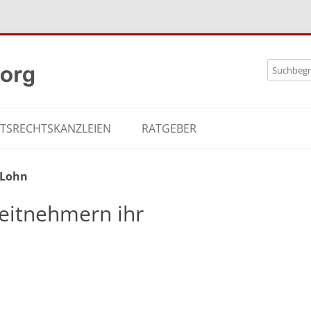
Zum
Search
Inhalt
for:
springe
ITSRECHTSKANZLEIEN
RATGEBER
Lohn
eitnehmern ihr