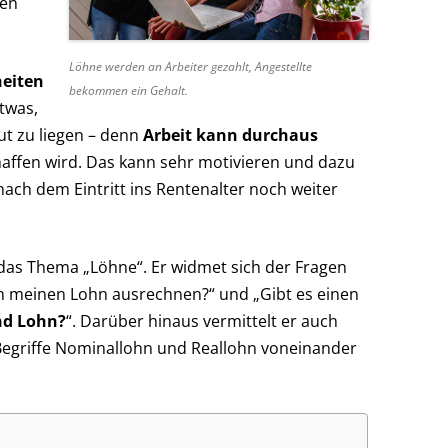
hen
Löhne werden an Arbeiter gezahlt, Angestellte
heiten
bekommen ein Gehalt.
etwas,
ut zu liegen – denn
Arbeit kann durchaus
haffen wird. Das kann sehr motivieren und dazu
nach dem Eintritt ins Rentenalter noch weiter
r das Thema „Löhne“. Er widmet sich der Fragen
ch meinen Lohn ausrechnen?“ und „Gibt es einen
nd Lohn?
“. Darüber hinaus vermittelt er auch
 Begriffe Nominallohn und Reallohn voneinander