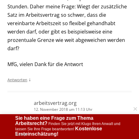
Stunden. Daher meine Frage: Wiegt der zusätzliche
Satz im Arbeitsvertrag so schwer, dass die
vereinbarte Arbeitszeit so flexibel gehandhabt
werden darf, oder gibt es beispielsweise eine
prozentuale Grenze wie weit abgeweichen werden
darf?
MfG, vielen Dank für die Antwort
↓
Antworten
arbeitsvertrag.org
12. November 2018 um 11:13 Uhr
Sie haben eine Frage zum Thema 
Arbeitsrecht?
 Finden Sie jetzt mit Klugo Ihren Anwalt und 
Kostenlose 
lassen Sie Ihre Frage beantworten! 
Hallo Renate,
Ersteinschätzung!
Anzeige