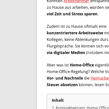
Könnten
Arbeitnehmer
entspannt
zu Hause aus arbeiten, würden sie
viel Zeit und Stress sparen
.
Zudem ist zu Hause oftmals eine
konzentriertere Arbeitsweise
mö
Kollegen, keine Ablenkungen durc
Flurgespräche. Sie können sich v
via digitaler Medien
trotzdem mi
Aber was ist
Home-Office
eigentli
Home-Office-Regelung? Welche V
Vor- und Nachteile
die
Heimarbe
Steuer absetzen
können, lesen Si
Inhalt
Kompaktwissen: Home Offic