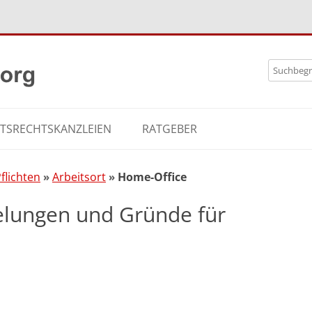
Zum
Search
Inhalt
for:
springe
ITSRECHTSKANZLEIEN
RATGEBER
flichten
Arbeitsort
Home-Office
elungen und Gründe für