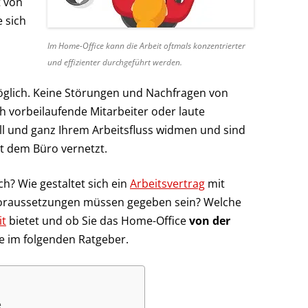
 von
 sich
Im Home-Office kann die Arbeit oftmals konzentrierter
und effizienter durchgeführt werden.
glich. Keine Störungen und Nachfragen von
h vorbeilaufende Mitarbeiter oder laute
oll und ganz Ihrem Arbeitsfluss widmen und sind
t dem Büro vernetzt.
ch? Wie gestaltet sich ein
Arbeitsvertrag
mit
oraussetzungen müssen gegeben sein? Welche
it
bietet und ob Sie das Home-Office
von der
e im folgenden Ratgeber.
e