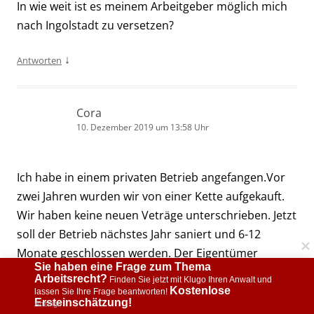
In wie weit ist es meinem Arbeitgeber möglich mich
nach Ingolstadt zu versetzen?
↓
Antworten
Cora
10. Dezember 2019 um 13:58 Uhr
Ich habe in einem privaten Betrieb angefangen.Vor
zwei Jahren wurden wir von einer Kette aufgekauft.
Wir haben keine neuen Veträge unterschrieben. Jetzt
soll der Betrieb nächstes Jahr saniert und 6-12
Monate geschlossen werden. Der Eigentümer
Sie haben eine Frage zum Thema 
möchte das Personal in der Zeit auf andere Betriebe
Arbeitsrecht?
 Finden Sie jetzt mit Klugo Ihren Anwalt und 
der Kette verteilen. Muss ich das ?
Kostenlose 
lassen Sie Ihre Frage beantworten! 
Ersteinschätzung!
Anzeige