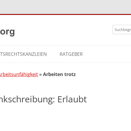
Zum
Search
Inhalt
for:
springe
ITSRECHTSKANZLEIEN
RATGEBER
rbeitsunfähigkeit
Arbeiten trotz
nkschreibung: Erlaubt