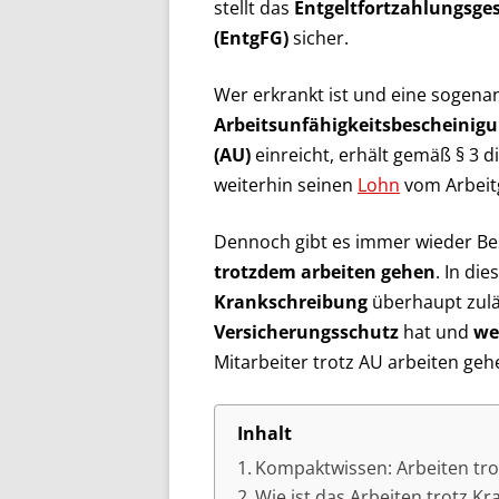
stellt das
Entgeltfortzahlungsge
(EntgFG)
sicher.
Wer erkrankt ist und eine sogena
Arbeitsunfähigkeitsbescheinig
(AU)
einreicht, erhält gemäß § 3 
weiterhin seinen
Lohn
vom Arbeit
Dennoch gibt es immer wieder Bes
trotzdem arbeiten gehen
. In di
Krankschreibung
überhaupt zuläs
Versicherungsschutz
hat und
we
Mitarbeiter trotz AU arbeiten geh
Inhalt
Kompaktwissen: Arbeiten tr
Wie ist das Arbeiten trotz K