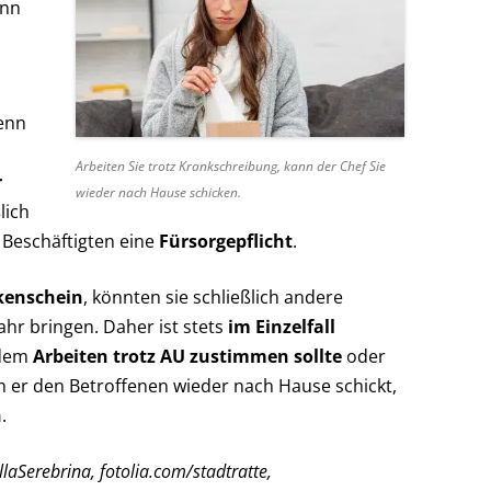
enn
wenn
Arbeiten Sie trotz Krankschreibung, kann der Chef Sie
r
wieder nach Hause schicken.
lich
 Beschäftigten eine
Fürsorgepflicht
.
nkenschein
, könnten sie schließlich andere
ahr bringen. Daher ist stets
im Einzelfall
 dem
Arbeiten trotz AU zustimmen sollte
oder
dem er den Betroffenen wieder nach Hause schickt,
n
.
aSerebrina, fotolia.com/stadtratte,