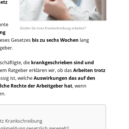
setz
nnte
Dürfen Sie trotz Krankschreibung arbeiten?
ung
dieses Gesetzes
bis zu sechs Wochen
lang
geber.
chäftigte, die
krankgeschrieben sind und
esem Ratgeber erklären wir, ob das
Arbeiten trotz
sig ist, welche
Auswirkungen das auf den
lche Rechte der Arbeitgeber hat
, wenn
en.
otz Krankschreibung
rankmeldung gesetzlich geregelt?