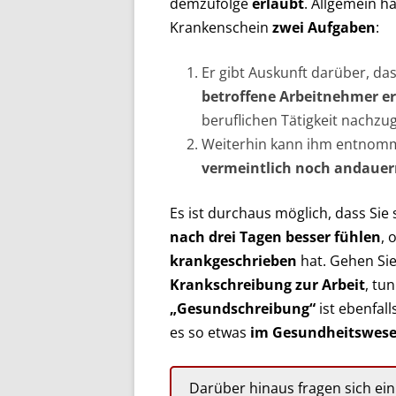
demzufolge
erlaubt
. Allgemein ha
Krankenschein
zwei Aufgaben
:
Er gibt Auskunft darüber, da
betroffene Arbeitnehmer e
beruflichen Tätigkeit nachzu
Weiterhin kann ihm entnom
vermeintlich noch andauer
Es ist durchaus möglich, dass Sie 
nach drei Tagen besser fühlen
, 
krankgeschrieben
hat. Gehen Sie
Krankschreibung zur Arbeit
, tu
„Gesundschreibung“
ist ebenfal
es so etwas
im Gesundheitswesen
Darüber hinaus fragen sich ei