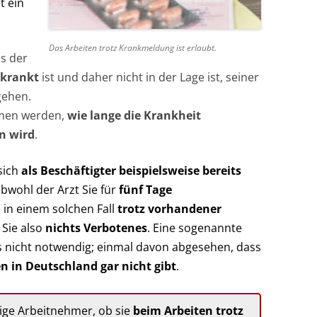
t ein
Das Arbeiten trotz Krankmeldung ist erlaubt.
ss der
rkrankt
ist und daher nicht in der Lage ist, seiner
gehen.
men werden,
wie lange die Krankheit
n wird
.
sich
als Beschäftigter beispielsweise bereits
obwohl der Arzt Sie für
fünf Tage
 in einem solchen Fall
trotz vorhandener
n Sie also
nichts Verbotenes
. Eine sogenannte
ls nicht notwendig; einmal davon abgesehen, dass
 in Deutschland gar nicht gibt
.
nige Arbeitnehmer, ob sie
beim Arbeiten trotz