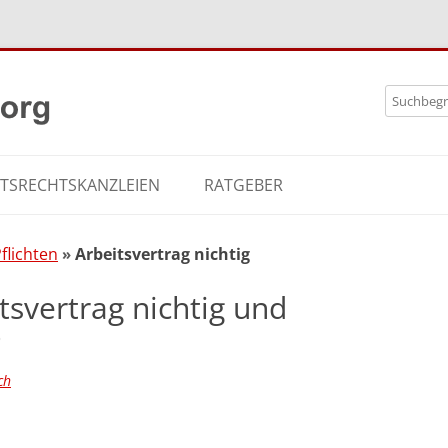
Zum
Search
Inhalt
for:
springe
ITSRECHTSKANZLEIEN
RATGEBER
flichten
Arbeitsvertrag nichtig
tsvertrag nichtig und
?
ch