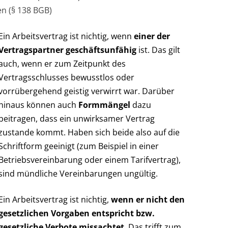
en (§ 138 BGB)
Ein Arbeitsvertrag ist nichtig, wenn
einer der
Vertragspartner geschäftsunfähig
ist. Das gilt
auch, wenn er zum Zeitpunkt des
Vertragsschlusses bewusstlos oder
vorrübergehend geistig verwirrt war. Darüber
hinaus können auch
Formmängel
dazu
beitragen, dass ein unwirksamer Vertrag
zustande kommt. Haben sich beide also auf die
Schriftform geeinigt (zum Beispiel in einer
Betriebsvereinbarung oder einem Tarifvertrag),
sind mündliche Vereinbarungen ungültig.
Ein Arbeitsvertrag ist nichtig,
wenn er nicht den
gesetzlichen Vorgaben entspricht bzw.
gesetzliche Verbote missachtet
. Das trifft zum