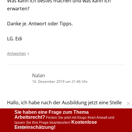
Was kann ich bestes machen und was kann ich
erwarten?
Danke je. Antwort oder Tipps.
LG. Edi
↓
Antworten
Nalan
16. Dezember 2019 um 21:46 Uhr
Hallo, ich habe nach der Ausbildung jetzt eine Stelle
bekommen befristet 1 Jahr bis 31.12.2020 mit
Sie haben eine Frage zum Thema 
Arbeitsrecht?
Probezeit bis zu 6 Monaten. Wie schaut es aus falls
 Finden Sie jetzt mit Klugo Ihren Anwalt und 
Kostenlose 
lassen Sie Ihre Frage beantworten! 
ich in den 6 Monaten oder nach den 6 Monaten
Ersteinschätzung!
Anzeige