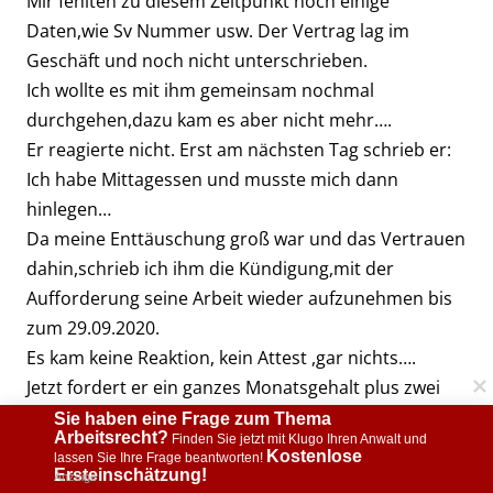
Mir fehlten zu diesem Zeitpunkt noch einige
Daten,wie Sv Nummer usw. Der Vertrag lag im
Geschäft und noch nicht unterschrieben.
Ich wollte es mit ihm gemeinsam nochmal
durchgehen,dazu kam es aber nicht mehr….
Er reagierte nicht. Erst am nächsten Tag schrieb er:
Ich habe Mittagessen und musste mich dann
hinlegen…
Da meine Enttäuschung groß war und das Vertrauen
dahin,schrieb ich ihm die Kündigung,mit der
Aufforderung seine Arbeit wieder aufzunehmen bis
zum 29.09.2020.
Es kam keine Reaktion, kein Attest ,gar nichts….
Jetzt fordert er ein ganzes Monatsgehalt plus zwei
Tage Urlaub.
Sie haben eine Frage zum Thema 
Arbeitsrecht?
 Finden Sie jetzt mit Klugo Ihren Anwalt und 
Ich habe jetzt über Monate ,letzte Woche von der
Kostenlose 
lassen Sie Ihre Frage beantworten! 
Agentur für Arbeit erst seine SV Nummer
Ersteinschätzung!
Anzeige