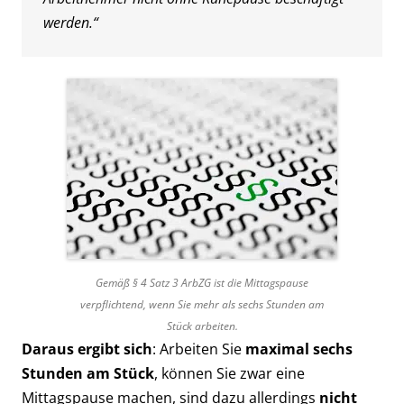
werden.“
Gemäß § 4 Satz 3 ArbZG ist die Mittagspause
verpflichtend, wenn Sie mehr als sechs Stunden am
Stück arbeiten.
Daraus ergibt sich
: Arbeiten Sie
maximal sechs
Stunden am Stück
, können Sie zwar eine
Mittagspause machen, sind dazu allerdings
nicht