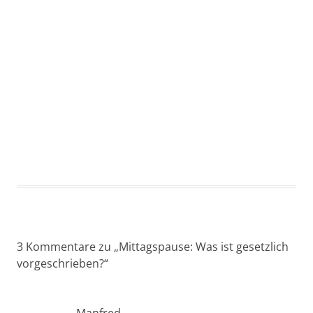
Arbeitsrecht?
Ein rightmart-Anwalt kümmert sich um Ihr
arbeitsrechtliches Problem. Kostenlose und
unverbindliche Ersteinschätzung.
Jetzt kostenlos beraten lassen!
3 Kommentare zu „
Mittagspause: Was ist gesetzlich
vorgeschrieben?
“