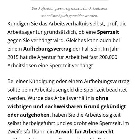
Der Aufhebungsvertrag muss beim Arbeitsamt
schnellstmöglich gemeldet werden.
Kündigen Sie das Arbeitsverhältnis selbst, prüft die
Arbeitsagentur grundsätzlich, ob eine
Sperrzeit
gegen Sie verhängt wird. Gleiches kann auch bei
einem
Aufhebungsvertrag
der Fall sein. Im Jahr
2015 hat die Agentur für Arbeit bei fast 200.000
Arbeitslosen eine Sperrzeit verhängt.
Bei einer Kündigung oder einem Aufhebungsvertrag
sollte beim Arbeitslosengeld die Sperrzeit beachtet
werden. Wurde das Arbeitsverhältnis
ohne
wichtigen und nachweisbaren Grund gekündigt
oder aufgehoben
, haben Sie die Arbeitslosigkeit
selbst herbeigeführt und es droht eine Sperrzeit. Im
Zweifelsfall kann ein
Anwalt für Arbeitsrecht