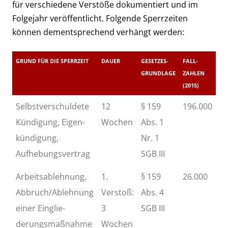
für verschiedene Verstöße dokumentiert und im
Folgejahr veröffentlicht. Folgende Sperrzeiten
können dementsprechend verhängt werden:
GRUND FÜR DIE SPERRZEIT
DAUER
GESETZES­
FALL­
GRUNDLAGE
ZAHLEN
(2015)
Selbst­verschuldete
12
§ 159
196.000
Kündigung, Eigen­
Wochen
Abs. 1
kündigung,
Nr. 1
Aufhebung­svertrag
SGB III
Arbeits­ablehnung,
1.
§ 159
26.000
Abbruch/Ablehnung
Verstoß:
Abs. 4
einer Einglie­
3
SGB III
derungs­maßnahme
Wochen