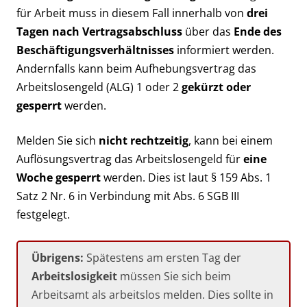
für Arbeit muss in diesem Fall innerhalb von
drei
Tagen nach Vertragsabschluss
über das
Ende des
Beschäftigungsverhältnisses
informiert werden.
Andernfalls kann beim Aufhebungsvertrag das
Arbeitslosengeld (ALG) 1 oder 2
gekürzt oder
gesperrt
werden.
Melden Sie sich
nicht rechtzeitig
, kann bei einem
Auflösungsvertrag das Arbeitslosengeld für
eine
Woche gesperrt
werden. Dies ist laut § 159 Abs. 1
Satz 2 Nr. 6 in Verbindung mit Abs. 6 SGB III
festgelegt.
Übrigens:
Spätestens am ersten Tag der
Arbeitslosigkeit
müssen Sie sich beim
Arbeitsamt als arbeitslos melden. Dies sollte in