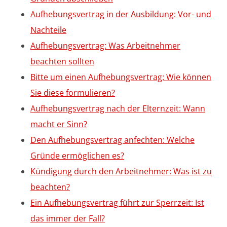
Aufhebungsvertrag in der Ausbildung: Vor- und
Nachteile
Aufhebungsvertrag: Was Arbeitnehmer
beachten sollten
Bitte um einen Aufhebungsvertrag: Wie können
Sie diese formulieren?
Aufhebungsvertrag nach der Elternzeit: Wann
macht er Sinn?
Den Aufhebungsvertrag anfechten: Welche
Gründe ermöglichen es?
Kündigung durch den Arbeitnehmer: Was ist zu
beachten?
Ein Aufhebungsvertrag führt zur Sperrzeit: Ist
das immer der Fall?