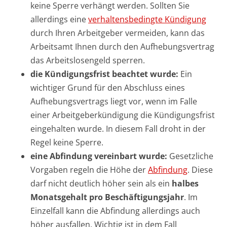
keine Sperre verhängt werden. Sollten Sie
allerdings eine
verhaltensbedingte Kündigung
durch Ihren Arbeitgeber vermeiden, kann das
Arbeitsamt Ihnen durch den Aufhebungsvertrag
das Arbeitslosengeld sperren.
die Kündigungsfrist beachtet wurde:
Ein
wichtiger Grund für den Abschluss eines
Aufhebungsvertrags liegt vor, wenn im Falle
einer Arbeitgeberkündigung die Kündigungsfrist
eingehalten wurde. In diesem Fall droht in der
Regel keine Sperre.
eine Abfindung vereinbart wurde:
Gesetzliche
Vorgaben regeln die Höhe der
Abfindung
. Diese
darf nicht deutlich höher sein als ein
halbes
Monatsgehalt pro Beschäftigungsjahr
. Im
Einzelfall kann die Abfindung allerdings auch
höher ausfallen. Wichtig ist in dem Fall