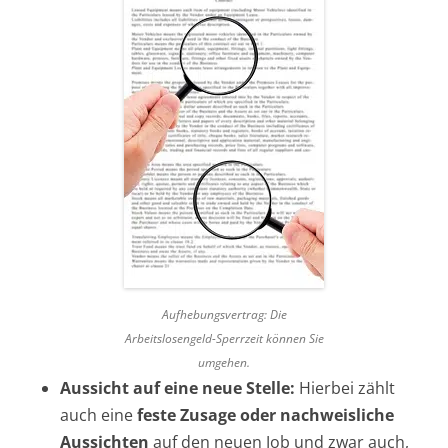
Aufhebungsvertrag: Die
Arbeitslosengeld-Sperrzeit können Sie
umgehen.
Aussicht auf eine neue Stelle:
Hierbei zählt
auch eine
feste Zusage oder nachweisliche
Aussichten
auf den neuen Job und zwar auch,