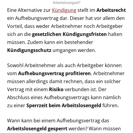
Arbeitslosengeld?
Eine Alternative zur
Kündigung
stellt im
Arbeitsrecht
ein Aufhebungsvertrag dar. Dieser hat vor allem den
Vorteil, dass weder Arbeitnehmer noch Arbeitgeber
sich an die
gesetzlichen Kündigungsfristen
halten
müssen. Zudem kann ein bestehender
Kündigungsschutz
umgangen werden.
Sowohl Arbeitnehmer als auch Arbeitgeber können
vom
Aufhebungsvertrag profitieren
. Arbeitnehmer
müssen allerdings damit rechnen, dass ein solcher
Vertrag mit einem
Risiko
verbunden ist. Der
Abschluss eines Aufhebungsvertrags kann nämlich
zu einer
Sperrzeit beim Arbeitslosengeld
führen.
Wann kann bei einem Aufhebungsvertrag das
Arbeitslosengeld gesperrt
werden? Wann müssen