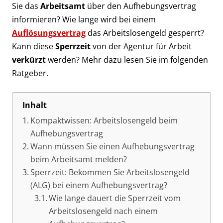
Sie das
Arbeitsamt
über den Aufhebungsvertrag
informieren? Wie lange wird bei einem
Auflösungsvertrag
das Arbeitslosengeld gesperrt?
Kann diese
Sperrzeit
von der Agentur für Arbeit
verkürzt
werden? Mehr dazu lesen Sie im folgenden
Ratgeber.
Inhalt
Kompaktwissen: Arbeitslosengeld beim
Aufhebungsvertrag
Wann müssen Sie einen Aufhebungsvertrag
beim Arbeitsamt melden?
Sperrzeit: Bekommen Sie Arbeitslosengeld
(ALG) bei einem Aufhebungsvertrag?
Wie lange dauert die Sperrzeit vom
Arbeitslosengeld nach einem