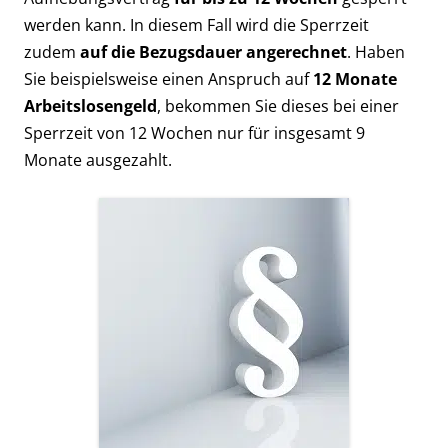
werden kann. In diesem Fall wird die Sperrzeit
zudem
auf die Bezugsdauer angerechnet
. Haben
Sie beispielsweise einen Anspruch auf
12 Monate
Arbeitslosengeld
, bekommen Sie dieses bei einer
Sperrzeit von 12 Wochen nur für insgesamt 9
Monate ausgezahlt.