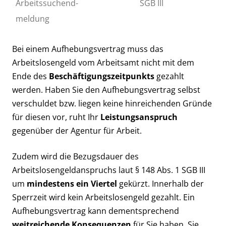
Arbeits­suchend­
SGB III
meldung
Bei einem Aufhebungsvertrag muss das
Arbeitslosengeld vom Arbeitsamt nicht mit dem
Ende des
Beschäftigungszeitpunkts
gezahlt
werden. Haben Sie den Aufhebungsvertrag selbst
verschuldet bzw. liegen keine hinreichenden Gründe
für diesen vor, ruht Ihr
Leistungsanspruch
gegenüber der Agentur für Arbeit.
Zudem wird die Bezugsdauer des
Arbeitslosengeldanspruchs laut § 148 Abs. 1 SGB III
um
mindestens ein Viertel
gekürzt. Innerhalb der
Sperrzeit wird kein Arbeitslosengeld gezahlt. Ein
Aufhebungsvertrag kann dementsprechend
weitreichende Konsequenzen
für Sie haben. Sie