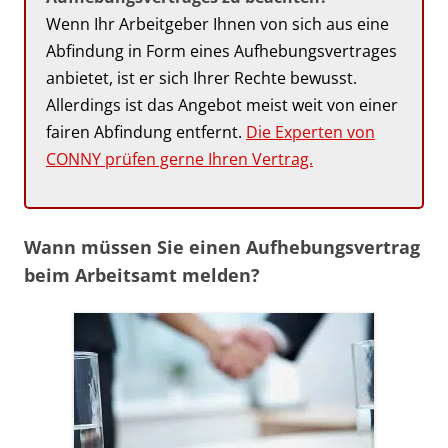
Wenn Ihr Arbeitgeber Ihnen von sich aus eine
Abfindung in Form eines Aufhebungsvertrages
anbietet, ist er sich Ihrer Rechte bewusst.
Allerdings ist das Angebot meist weit von einer
fairen Abfindung entfernt.
Die Experten von
CONNY prüfen gerne Ihren Vertrag.
Wann müssen Sie einen Aufhebungsvertrag
beim Arbeitsamt melden?