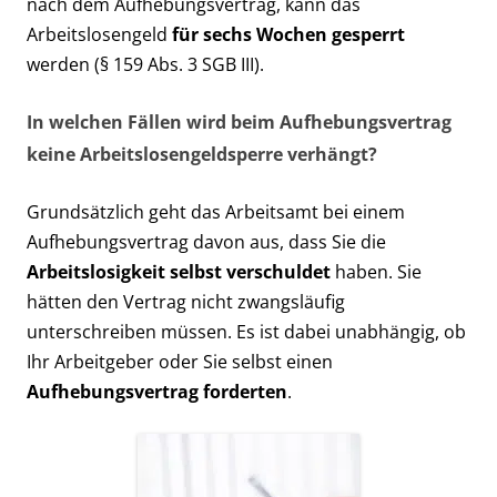
nach dem Aufhebungsvertrag, kann das
Arbeitslosengeld
für sechs Wochen gesperrt
werden (§ 159 Abs. 3 SGB III).
In welchen Fällen wird beim Aufhebungsvertrag
keine Arbeitslosengeldsperre verhängt?
Grundsätzlich geht das Arbeitsamt bei einem
Aufhebungsvertrag davon aus, dass Sie die
Arbeitslosigkeit selbst verschuldet
haben. Sie
hätten den Vertrag nicht zwangsläufig
unterschreiben müssen. Es ist dabei unabhängig, ob
Ihr Arbeitgeber oder Sie selbst einen
Aufhebungsvertrag forderten
.