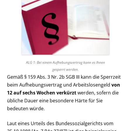
ALG 1: Bei einem Aufhebungsvertrag kann es Ihnen
gesperrt werden.
Gemäß § 159 Abs. 3 Nr. 2b SGB III kann die Sperrzeit
beim Aufhebungsvertrag und Arbeitslosengeld
von
12 auf sechs Wochen verkürzt
werden, sofern die
übliche Dauer eine besondere Härte für Sie
bedeuten würde.
Laut eines Urteils des Bundessozialgerichts vom