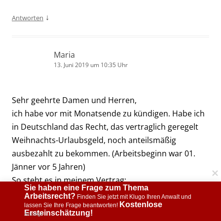
↓
Antworten
Maria
13. Juni 2019 um 10:35 Uhr
Sehr geehrte Damen und Herren,
ich habe vor mit Monatsende zu kündigen. Habe ich
in Deutschland das Recht, das vertraglich geregelt
Weihnachts-Urlaubsgeld, noch anteilsmäßig
ausbezahlt zu bekommen. (Arbeitsbeginn war 01.
Jänner vor 5 Jahren)
So steht es in meinem Vertrag:
Sie haben eine Frage zum Thema 
§14 Weihnachts und Urlaubsgeld
Arbeitsrecht?
 Finden Sie jetzt mit Klugo Ihren Anwalt und 
Kostenlose 
Dem Arbeitnehmer wird ein jährliches
lassen Sie Ihre Frage beantworten! 
Ersteinschätzung!
Anzeige
Weihnacht-/Urlaubsgeld i.h.v. ….€netto gewährt.