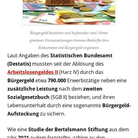
Bürgergeld beziehen und Aufstocker sein? Unter
gewissen Voraussetzungen können Bedürfte ihre
Einkommen mit Bürgergeld ergänzen.
Laut Angaben des
Statistischen Bundesamt
(Destatis)
mussten seit der Ablösung des
Arbeitslosengeldes II
(Harz IV) durch das
Bürgergeld
etwa
790.000
Erwerbstätige neben eine
zusätzliche Leistung
nach dem
zweiten
Sozialgesetzbuch
(SGB II) beziehen, und ihren
Lebensunterhalt durch eine sogenannte
Bürgergeld-
Aufstockung
zu sichern.
Wie eine
Studie der Bertelsmann Stiftung
aus dem
Jahr
2021
zudem feststellte, zählen zu den