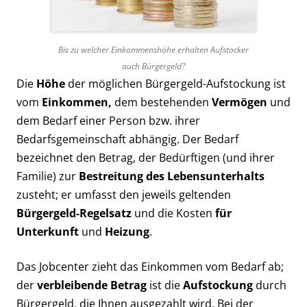
Bis zu welcher Einkommenshöhe erhalten Aufstocker
auch Bürgergeld?
Die
Höhe
der möglichen Bürgergeld-Aufstockung ist
vom
Einkommen,
dem bestehenden
Vermögen
und
dem Bedarf einer Person bzw. ihrer
Bedarfsgemeinschaft abhängig. Der Bedarf
bezeichnet den Betrag, der Bedürftigen (und ihrer
Familie) zur
Bestreitung des Lebensunterhalts
zusteht; er umfasst den jeweils geltenden
Bürgergeld-Regelsatz
und die Kosten
für
Unterkunft
und
Heizung
.
Das Jobcenter zieht das Einkommen vom Bedarf ab;
der
verbleibende Betrag
ist die
Aufstockung
durch
Bürgergeld, die Ihnen ausgezahlt wird. Bei der