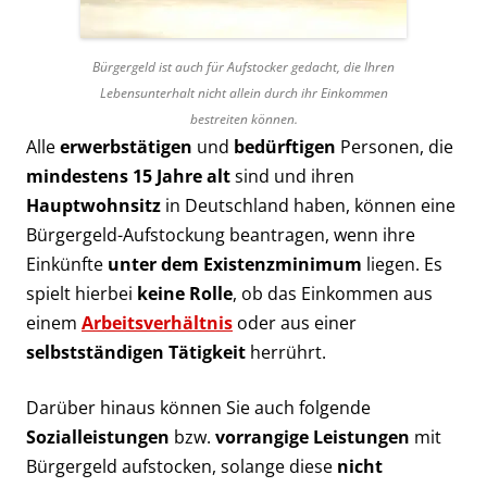
Bürgergeld ist auch für Aufstocker gedacht, die Ihren
Lebensunterhalt nicht allein durch ihr Einkommen
bestreiten können.
Alle
erwerbstätigen
und
bedürftigen
Personen, die
mindestens 15 Jahre alt
sind und ihren
Hauptwohnsitz
in Deutschland haben, können eine
Bürgergeld-Aufstockung beantragen, wenn ihre
Einkünfte
unter dem Existenzminimum
liegen. Es
spielt hierbei
keine Rolle
, ob das Einkommen aus
einem
Arbeitsverhältnis
oder aus einer
selbstständigen Tätigkeit
herrührt.
Darüber hinaus können Sie auch folgende
Sozialleistungen
bzw.
vorrangige Leistungen
mit
Bürgergeld aufstocken, solange diese
nicht