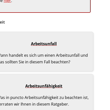
ie
hier
.
eit
Ar­beits­un­fall
ann handelt es sich um einen Arbeitsunfall und
as sollten Sie in diesem Fall beachten?
Ar­beits­un­fä­hig­keit
as in puncto Arbeitsunfähigkeit zu beachten ist,
erraten wir Ihnen in diesem Ratgeber.