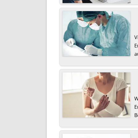
V
E
a
W
E
B