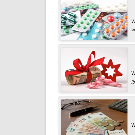
W
w
W
g
W