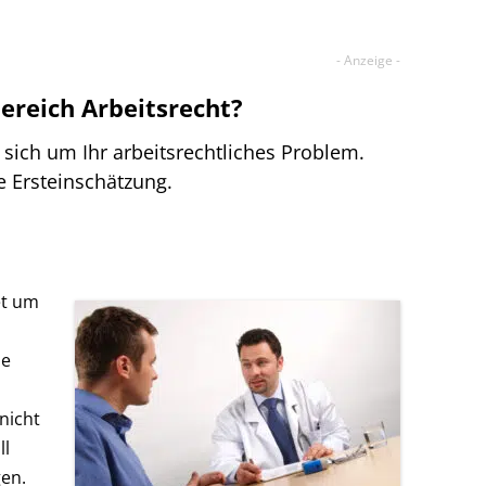
Bereich Arbeitsrecht?
sich um Ihr arbeitsrechtliches Problem.
e Ersteinschätzung.
tet um
ie
nicht
ll
en.