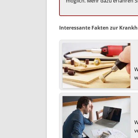
möglich. Mehr dazu erfahren S
Inte­res­sante Fakten zur Krank­h
W
w
W
v