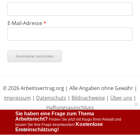
E-Mail-Adresse
*
© 2026 Arbeitsvertrag.org | Alle Angaben ohne Gewähr |
Impressum
|
Datenschutz
|
Bildnachweise
|
Über uns
|
Haftungsausschluss
Sie haben eine Frage zum Thema 
Arbeitsrecht?
 Finden Sie jetzt mit Klugo Ihren Anwalt und 
Kostenlose 
lassen Sie Ihre Frage beantworten! 
Ersteinschätzung!
Anzeige