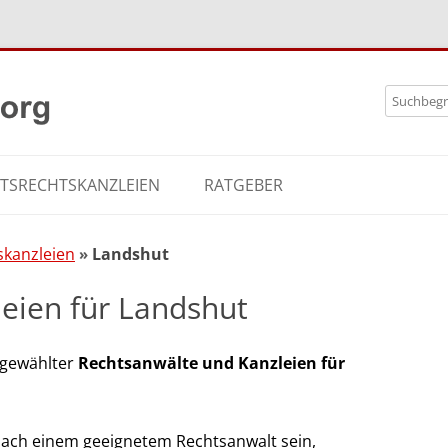
Zum
Search
Inhalt
for:
springe
ITSRECHTSKANZLEIEN
RATGEBER
skanzleien
Landshut
eien für Landshut
usgewählter
Rechtsanwälte und Kanzleien für
 nach einem geeignetem Rechtsanwalt sein,